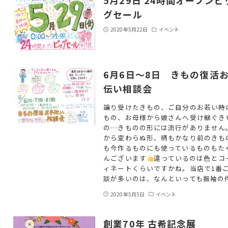
5月29日 24時間オープンビ
グセール
2020年5月22日
イベント
6月6日～8日 きもの復活
伝い相談会
譲り受けたきもの、ご自分のお若い時
もの、お母様から娘さんへ受け継ぐき
の…きものの形には流行がありません
から変わらぬ形、柄もかなり前のきも
も今作るものにも使っているものもた
んございます
違っているのは色とコ
ィネートくらいですかね。当店で1番
談が多いのは、なんといっても振袖の
2020年5月5日
イベント
創業70年 古希記念展