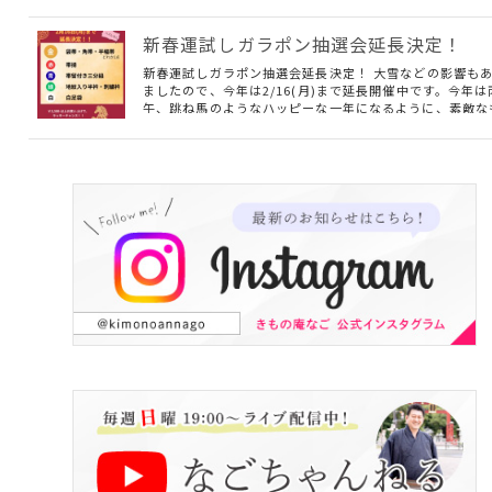
一無二の技法。帯という枠を超え、「作品」と呼びたくな
一本一本の制作秘話、ストーリーをぜひじっくりとお話し
ながら織の醍醐味をお楽しみく…
新春運試しガラポン抽選会延長決定！
新春運試しガラポン抽選会延長決定！ 大雪などの影響も
ましたので、今年は2/16(月)まで延長開催中です。今年は
午、跳ね馬のようなハッピーな一年になるように、素敵な
のをゲットしてください！