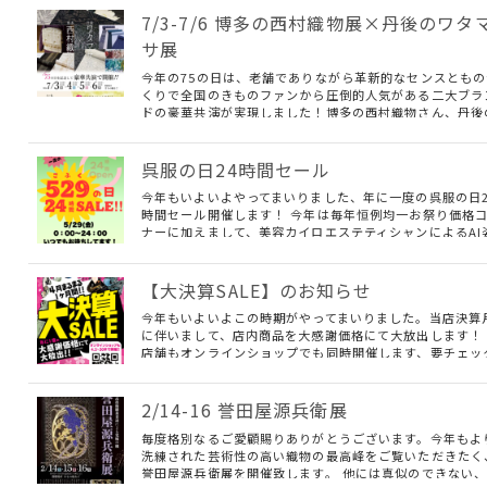
織物を生み出せる約250年以…
7/3-7/6 博多の西村織物展×丹後のワタ
サ展
今年の75の日は、老舗でありながら革新的なセンスともの
くりで全国のきものファンから圧倒的人気がある二大ブラ
ドの豪華共演が実現しました！博多の西村織物さん、丹後
ワタマサさん、両代表をお招きしての特別な会となります
創作秘話を聞きながら、楽しくじっくり作品をご覧いただ
たいです。 7/4(土)の夜…
呉服の日24時間セール
今年もいよいよやってまいりました、年に一度の呉服の日2
時間セール開催します！ 今年は毎年恒例均一お祭り価格
ナーに加えまして、美容カイロエステティシャンによるAI
勢分析、蔦屋久兵衛さん推し帯相談会、プチ藤井絞展など
くさんの方のご協力によりイベント目白押しです。 24時
つでもお気軽にお越し…
【大決算SALE】のお知らせ
今年もいよいよこの時期がやってまいりました。当店決算
に伴いまして、店内商品を大感謝価格にて大放出します！
店舗もオンラインショップでも同時開催します、要チェッ
です！ 期間：2026年4月2日(木)～30日(木) 4/10〜12は
阪めーかんえぽっくに出展するため実店舗はお休みです。
阪でもお…
2/14-16 誉田屋源兵衛展
毎度格別なるご愛顧賜りありがとうございます。今年もよ
洗練された芸術性の高い織物の最高峰をご覧いただきたく
誉田屋源兵衛展を開催致します。 他には真似のできない