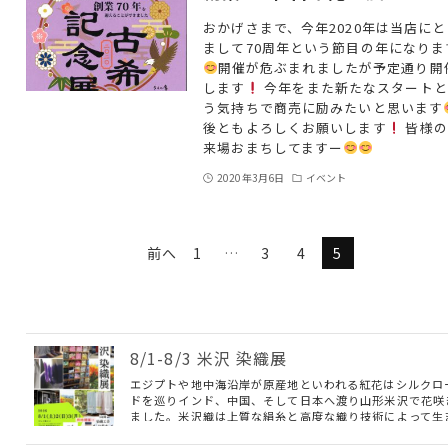
おかげさまで、今年2020年は当店にと
まして70周年という節目の年になりま
開催が危ぶまれましたが予定通り開
します
今年をまた新たなスタートと
う気持ちで商売に励みたいと思います
後ともよろしくお願いします
皆様の
来場おまちしてますー
2020年3月6日
イベント
前へ
1
…
3
4
5
8/1-8/3 米沢 染織展
エジプトや地中海沿岸が原産地といわれる紅花はシルクロ
ドを巡りインド、中国、そして日本へ渡り山形米沢で花咲
ました。米沢織は上質な絹糸と高度な織り技術によって生
れるしなやかな風合いと美しい光沢が魅力です。 先染め
心とした多彩な色彩表現や、無地から華やかな柄まで幅広